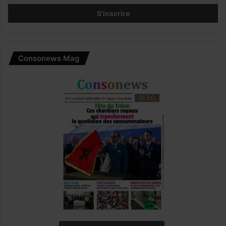
0
2
1
Consonews Mag