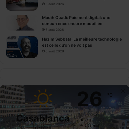
6 août 2026
Madih Ouadi: Paiement digital: une
concurrence encore maquillée
6 août 2026
Hazim Sebbata: La meilleure technologie
est celle qu’on ne voit pas
6 août 2026
26
℃
Casablanca
28º - 24º
74%
3.58 km/h
Ciel Clair