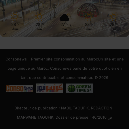
28
28
27
28
29
℃
℃
℃
℃
℃
dim
lun
mar
mer
jeu
Consonews – Premier site consommation au MarocUn site et une
page unique au Maroc. Consonews parle de votre quotidien en
tant que contribuable et consommateur. © 2026
Directeur de publication : NABIL TAOUFIK, REDACTION :
MARWANE TAOUFIK, Dossier de presse : 46/2016 ص