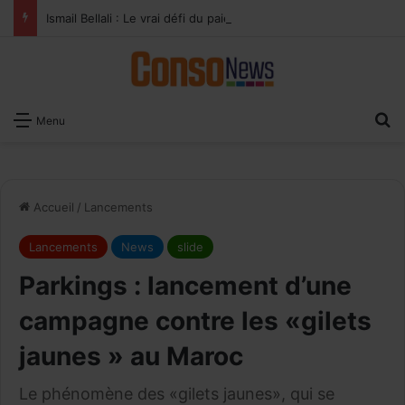
Ismail Bellali : Le vrai défi du paiement digital, c’est l’acceptation chez les commerçants
×
Recevoir notre
R
Menu
Newsletter
EMAIL
Accueil
/
Lancements
Lancements
News
slide
Parkings : lancement d’une
campagne contre les «gilets
jaunes » au Maroc
Le phénomène des «gilets jaunes», qui se