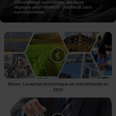
Climatisation automobile : les bons
réglages pour rafraîchir l’habitacle sans
surconsommer
M
a
r
o
c
:
L
a
r
e
Maroc: La reprise économique se concrétiserait en
p
2021
r
i
I
s
m
e
m
é