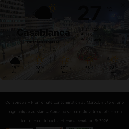
27
℃
Casablanca
27º - 25º
74%
2.24 km/h
Nuages Dispersés
26
28
27
28
28
℃
℃
℃
℃
℃
sam
dim
lun
mar
mer
Consonews – Premier site consommation au MarocUn site et une
page unique au Maroc. Consonews parle de votre quotidien en
tant que contribuable et consommateur. © 2026