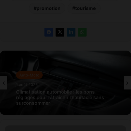
promotion
tourisme
Auto-Moto
1 août 2026
Climatisation automobile : les bons
réglages pour rafraîchir l’habitacle sans
surconsommer
P