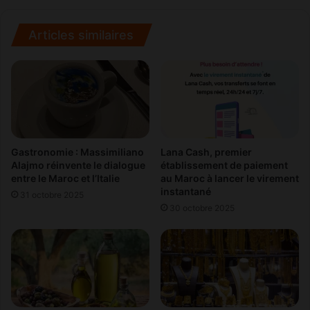
n
c
t
l
é
i
Articles similaires
e
e
s
n
p
t
a
s
r
!
l
e
s
Gastronomie : Massimiliano
Lana Cash, premier
e
Alajmo réinvente le dialogue
établissement de paiement
entre le Maroc et l’Italie
au Maroc à lancer le virement
l
instantané
f
31 octobre 2025
s
30 octobre 2025
e
r
v
i
c
e
!