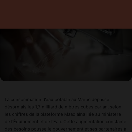
La consommation d’eau potable au Maroc dépasse
désormais les 1,7 milliard de mètres cubes par an, selon
les chiffres de la plateforme Maadialna liée au ministère
de l’Équipement et de l’Eau. Cette augmentation constante
des besoins pousse le gouvernement et ses partenaires à