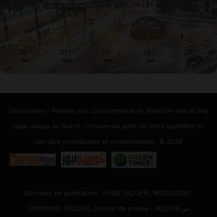
1.34 km/h
Ciel Clair
28
27
28
29
28
℃
℃
℃
℃
℃
lun
mar
mer
jeu
ven
Consonews – Premier site consommation au MarocUn site et une
page unique au Maroc. Consonews parle de votre quotidien en
tant que contribuable et consommateur. © 2026
Directeur de publication : NABIL TAOUFIK, REDACTION :
MARWANE TAOUFIK, Dossier de presse : 46/2016 ص