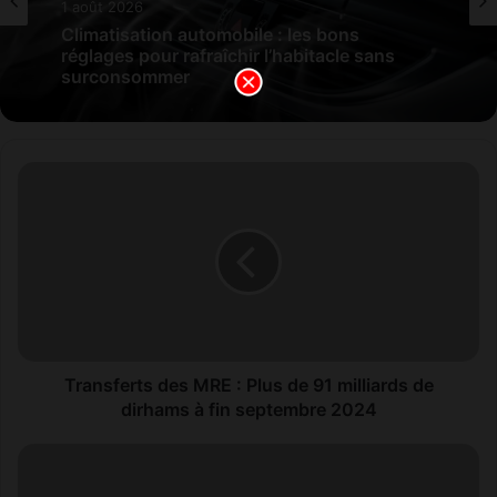
1 août 2026
Climatisation automobile : les bons
réglages pour rafraîchir l’habitacle sans
surconsommer
T
r
a
n
s
f
e
r
t
s
Transferts des MRE : Plus de 91 milliards de
d
dirhams à fin septembre 2024
e
s
S
M
c