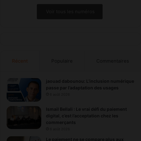
x
e
Voir tous les numéros
n
b
o
u
t
e
i
Récent
Populaire
Commentaires
l
l
e
jaouad dabounou: L’inclusion numérique
passe par l’adaptation des usages
6 août 2026
Ismail Bellali : Le vrai défi du paiement
digital, c’est l’acceptation chez les
commerçants
6 août 2026
Le paiement ne se compare plus aux