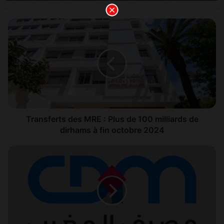
T
r
a
n
s
f
e
r
t
s
Transferts des MRE : Plus de 100 milliards de
d
dirhams à fin octobre 2024
e
s
C
M
r
R
é
E
d
:
i
P
t
l
d
u