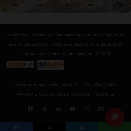
lun
mar
mer
jeu
ven
Consonews – Premier site consommation au MarocUn site et une
page unique au Maroc. Consonews parle de votre quotidien en
tant que contribuable et consommateur. © 2026
Directeur de publication : NABIL TAOUFIK, REDACTION :
MARWANE TAOUFIK, Dossier de presse : 46/2016 ص
Facebook
X
Linkedin
YouTube
Instagram
Google
💬
News