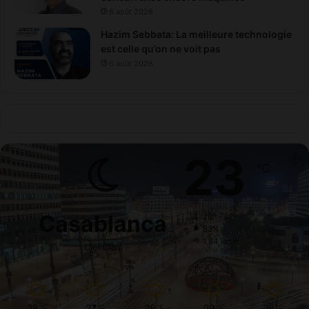
6 août 2026
Hazim Sebbata: La meilleure technologie
est celle qu’on ne voit pas
6 août 2026
23
℃
Casablanca
28º - 22º
83%
1.34 km/h
Ciel Clair
28
27
28
29
28
℃
℃
℃
℃
℃