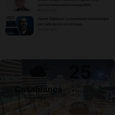
concurrence encore maquillée
6 août 2026
Hazim Sebbata: La meilleure technologie
est celle qu’on ne voit pas
6 août 2026
25
℃
Casablanca
25º - 25º
83%
1.39 km/h
Nuages Dispersés