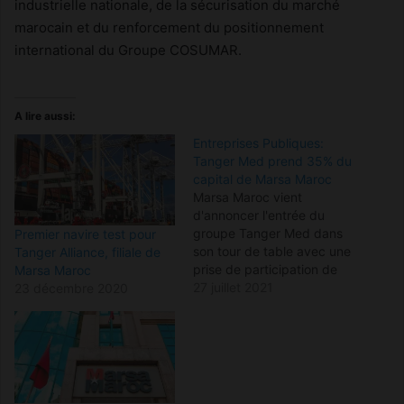
industrielle nationale, de la sécurisation du marché
marocain et du renforcement du positionnement
international du Groupe COSUMAR.
A lire aussi:
Entreprises Publiques:
Tanger Med prend 35% du
capital de Marsa Maroc
Marsa Maroc vient
d'annoncer l'entrée du
groupe Tanger Med dans
Premier navire test pour
son tour de table avec une
Tanger Alliance, filiale de
prise de participation de
Marsa Maroc
35%. Cette opération
27 juillet 2021
23 décembre 2020
s'inscrit dans le cadre de la
nouvelle stratégie de
gestion des participations
de l'Etat et de
développement des
synergies entre les