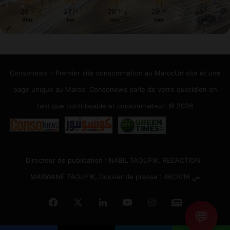
28
27
28
29
29
℃
℃
℃
℃
℃
dim
lun
mar
mer
jeu
Consonews – Premier site consommation au MarocUn site et une
page unique au Maroc. Consonews parle de votre quotidien en
tant que contribuable et consommateur. © 2026
Directeur de publication : NABIL TAOUFIK, REDACTION :
MARWANE TAOUFIK, Dossier de presse : 46/2016 ص
Facebook
X
Linkedin
YouTube
Instagram
Google
💬
News