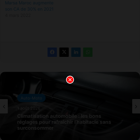
Marsa Maroc augmente
entreprises publiques.
son CA de 30% en 2021
Dans un communiqué
4 mars 2022
officiel,…
Auto-Moto
1 août 2026
Climatisation automobile : les bons
réglages pour rafraîchir l’habitacle sans
surconsommer