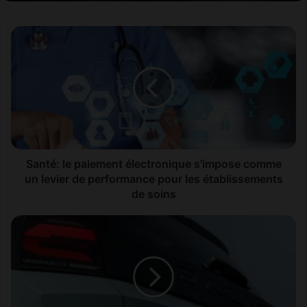
Santé:
le
paiement
électronique
s’impose
comme
un
levier
de
performance
Santé: le paiement électronique s’impose comme
pour
un levier de performance pour les établissements
les
de soins
établissements
de
Dacia
soins
ouvre
un
nouveau
chapitre
avec