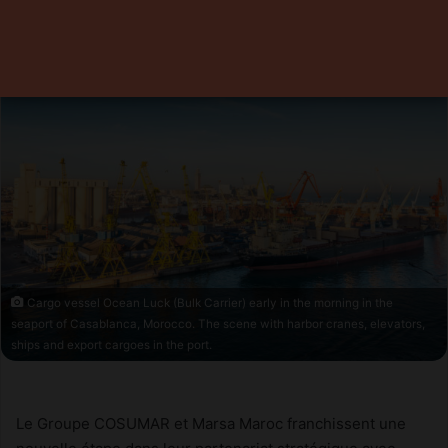
18 juin 2026
0
Temps de lecture 1 minute
Cargo vessel Ocean Luck (Bulk Carrier) early in the morning in the
seaport of Casablanca, Morocco. The scene with harbor cranes, elevators,
ships and export cargoes in the port.
Le Groupe COSUMAR et Marsa Maroc franchissent une