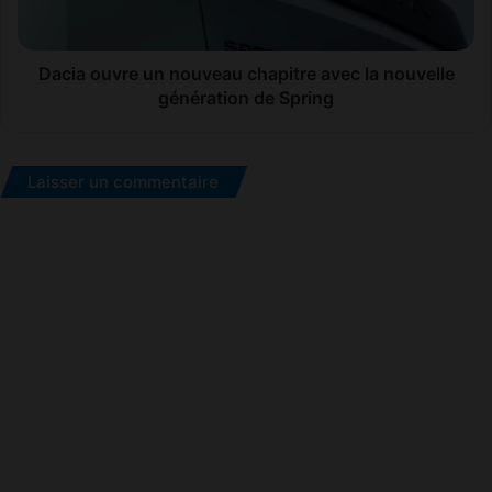
la
nouvelle
génération
de
Dacia ouvre un nouveau chapitre avec la nouvelle
Spring
génération de Spring
Laisser un commentaire