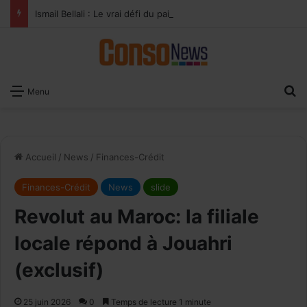
Ismail Bellali : Le vrai défi du paiement digital, c’est l’acceptation chez les commerçants
×
Recevoir notre
R
Menu
Newsletter
EMAIL
Accueil
/
News
/
Finances-Crédit
Finances-Crédit
News
slide
Revolut au Maroc: la filiale
locale répond à Jouahri
(exclusif)
25 juin 2026
0
Temps de lecture 1 minute