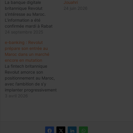
La banque digitale
Jouahri
britannique Revolut
24 juin 2026
s’intéresse au Maroc.
L’information a été
confirmée mardi à Rabat
par le Wali de Bank Al-
24 septembre 2025
Maghrib (BAM), Abdellatif
e-banking : Revolut
Jouahri, en marge de la
prépare son entrée au
troisième réunion
Maroc dans un marché
trimestrielle de 2025 du
encore en mutation
Conseil de la banque
La fintech britannique
centrale. Déjà présente sur
Revolut amorce son
plusieurs marchés
positionnement au Maroc,
internationaux, Revolut
avec l’ambition de s’y
avait eu un premier…
implanter progressivement
après l’obtention d’une
3 avril 2026
licence bancaire complète
au Royaume-Uni. Forte de
plusieurs dizaines de
millions d’utilisateurs à
l’échelle mondiale,
l’entreprise vise désormais