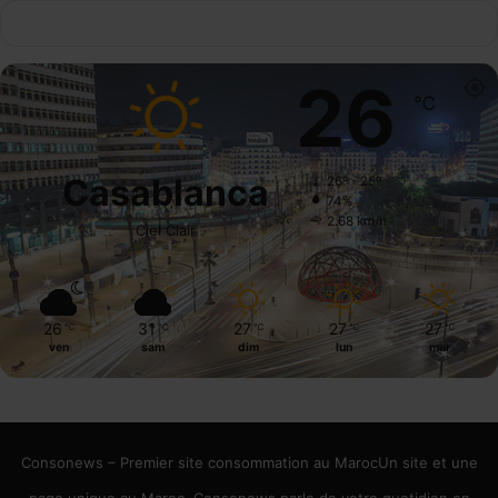
26
℃
Casablanca
26º - 25º
74%
2.68 km/h
Ciel Clair
26
31
27
27
27
℃
℃
℃
℃
℃
ven
sam
dim
lun
mar
Consonews – Premier site consommation au MarocUn site et une