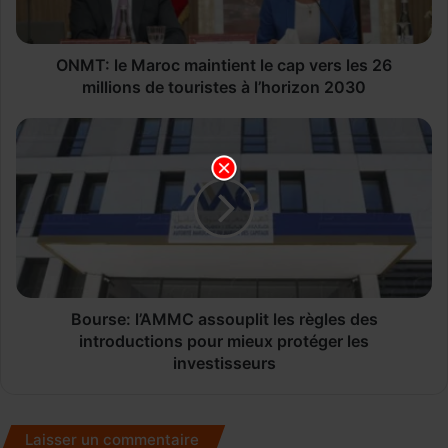
les
26
millions
ONMT: le Maroc maintient le cap vers les 26
de
millions de touristes à l’horizon 2030
touristes
à
Bourse:
l’horizon
l’AMMC
2030
assouplit
les
règles
des
introductions
pour
mieux
protéger
Bourse: l’AMMC assouplit les règles des
les
introductions pour mieux protéger les
investisseurs
investisseurs
Laisser un commentaire