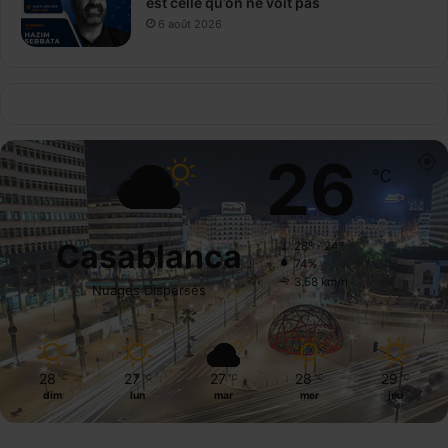
est celle qu’on ne voit pas
6 août 2026
26
℃
Casablanca
28º - 24º
74%
3.58 km/h
Nuages Dispersés
28
27
27
28
29
℃
℃
℃
℃
℃
dim
lun
mar
mer
jeu