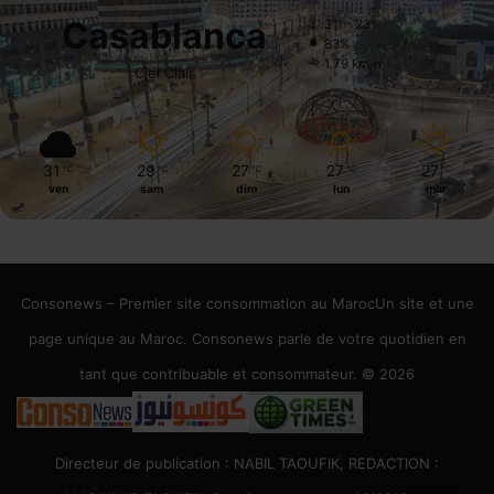
Casablanca
31º - 23º
83%
1.79 km/h
Ciel Clair
31
29
27
27
27
℃
℃
℃
℃
℃
ven
sam
dim
lun
mar
Consonews – Premier site consommation au MarocUn site et une
page unique au Maroc. Consonews parle de votre quotidien en
tant que contribuable et consommateur. © 2026
Directeur de publication : NABIL TAOUFIK, REDACTION :