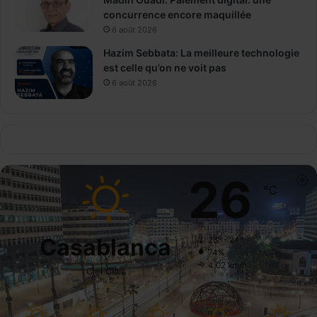
concurrence encore maquillée
6 août 2026
Hazim Sebbata: La meilleure technologie
est celle qu’on ne voit pas
6 août 2026
26
℃
Casablanca
28º - 24º
74%
4.02 km/h
Ciel Clair