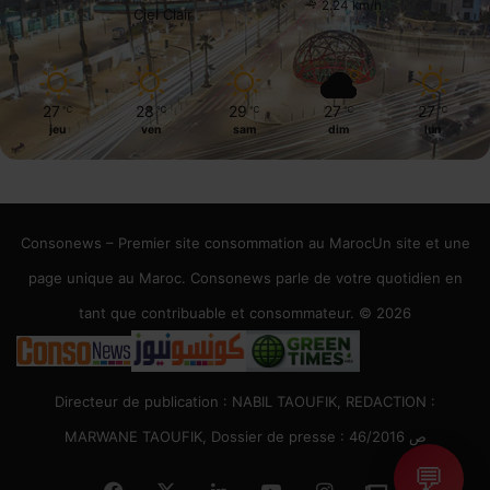
2.24 km/h
Ciel Clair
27
28
29
27
27
℃
℃
℃
℃
℃
jeu
ven
sam
dim
lun
Consonews – Premier site consommation au MarocUn site et une
page unique au Maroc. Consonews parle de votre quotidien en
tant que contribuable et consommateur. © 2026
Directeur de publication : NABIL TAOUFIK, REDACTION :
MARWANE TAOUFIK, Dossier de presse : 46/2016 ص
💬