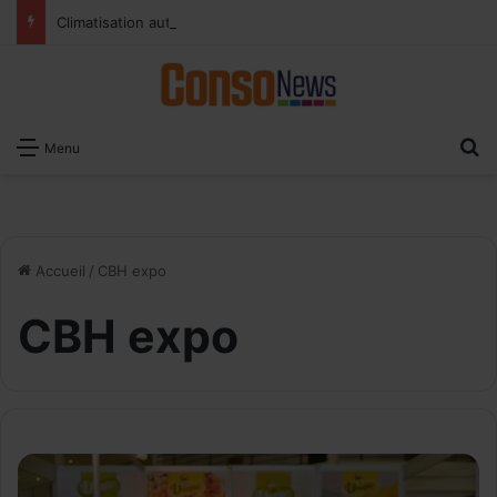
Climatisation automobile : les bons réglages pour rafraîchir l’habitacle sans surconsommer
R
Menu
Accueil
/
CBH expo
CBH expo