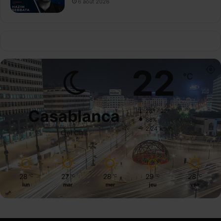
6 août 2026
22
℃
Casablanca
28º - 22º
88%
2.24 km/h
Ciel Clair
28
27
28
29
28
℃
℃
℃
℃
℃
lun
mar
mer
jeu
ven