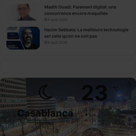
Madih Ouadi: Paiement digital: une
concurrence encore maquillée
6 août 2026
Hazim Sebbata: La meilleure technologie
est celle qu’on ne voit pas
6 août 2026
23
℃
Casablanca
28º - 22º
83%
1.34 km/h
Ciel Clair