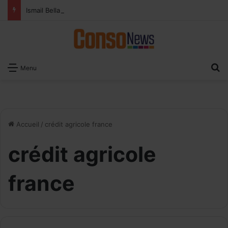
Ismail Bellali : Le vrai défi du paiement digital, c’est l’acceptation chez les commerçants
R
Menu
Accueil
/
crédit agricole france
crédit agricole
france