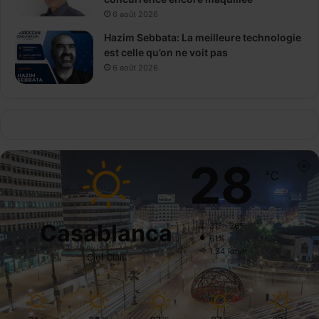
6 août 2026
Hazim Sebbata: La meilleure technologie
est celle qu’on ne voit pas
6 août 2026
28
℃
Casablanca
31º - 26º
61%
1.34 km/h
Ciel Clair
℃
℃
℃
℃
℃