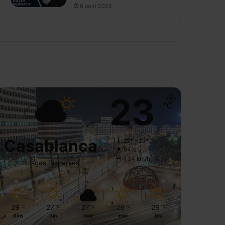
6 août 2026
23
℃
Casablanca
29º - 23º
94%
1.34 km/h
Nuages Dispersés
29
27
27
28
29
℃
℃
℃
℃
℃
dim
lun
mar
mer
jeu