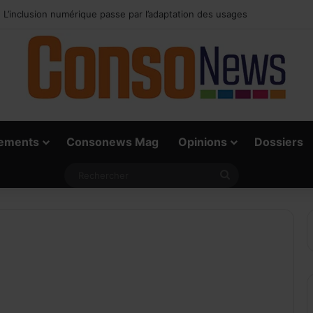
e vrai défi du paiement digital, c’est l’acceptation chez les commerçants
ements
Consonews Mag
Opinions
Dossiers
Rechercher