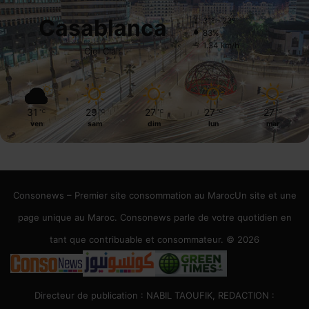
Casablanca
31º - 23º
83%
1.34 km/h
Ciel Clair
31
29
27
27
27
℃
℃
℃
℃
℃
ven
sam
dim
lun
mar
Consonews – Premier site consommation au MarocUn site et une
page unique au Maroc. Consonews parle de votre quotidien en
tant que contribuable et consommateur. © 2026
Directeur de publication : NABIL TAOUFIK, REDACTION :