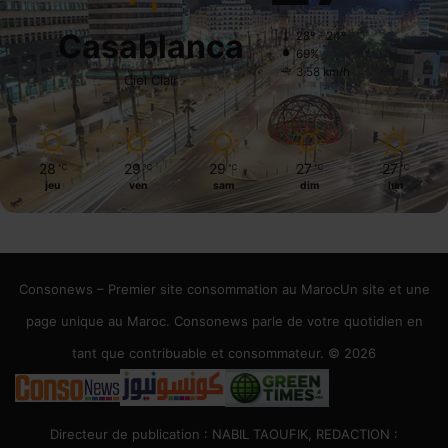
Casablanca
28º - 24º
69%
3.58 km/h
Ciel Clair
28
29
29
27
27
℃
℃
℃
℃
℃
jeu
ven
sam
dim
lun
Consonews – Premier site consommation au MarocUn site et une
page unique au Maroc. Consonews parle de votre quotidien en
tant que contribuable et consommateur. © 2026
Directeur de publication : NABIL TAOUFIK, REDACTION :