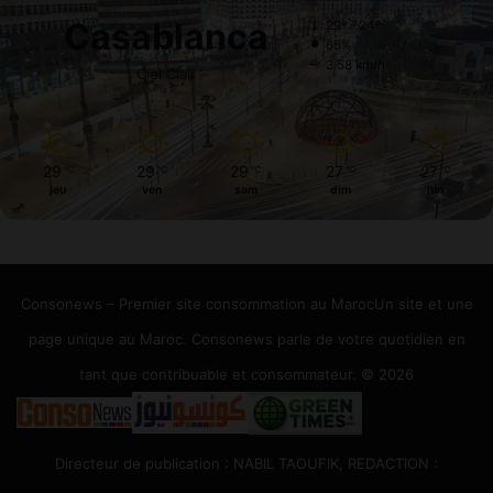
Casablanca
29º - 24º
65%
3.58 km/h
Ciel Clair
29
29
29
27
27
℃
℃
℃
℃
℃
jeu
ven
sam
dim
lun
Consonews – Premier site consommation au MarocUn site et une
page unique au Maroc. Consonews parle de votre quotidien en
tant que contribuable et consommateur. © 2026
Directeur de publication : NABIL TAOUFIK, REDACTION :