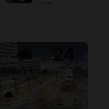
6 août 2026
24
℃
Casablanca
24º - 24º
83%
1.79 km/h
Nuages Dispersés
31
27
27
27
29
℃
℃
℃
℃
℃
sam
dim
lun
mar
mer