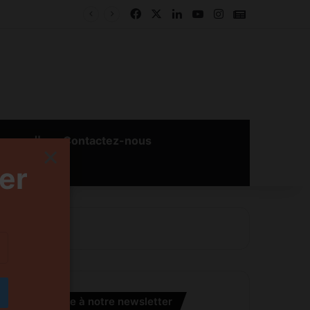
Facebook
X
Linkedin
YouTube
Instagram
Google New
بالعربية
Contactez-nous
×
er
S’inscrire à notre newsletter