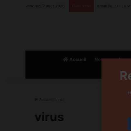
vendredi 7 août 2026
Flash News
Ismail Bellali : Le
Accueil
News
Lanc
R
E
Accueil
/
virus
virus