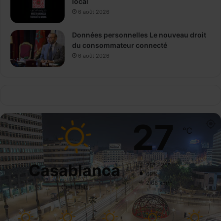
local
6 août 2026
Données personnelles Le nouveau droit
du consommateur connecté
6 août 2026
27
℃
Casablanca
28º - 25º
69%
2.68 km/h
Ciel Clair