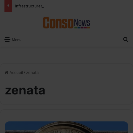
Infrastructures Le Maroc qui bouge à grande vitesse
R
Menu
Accueil
/
zenata
zenata