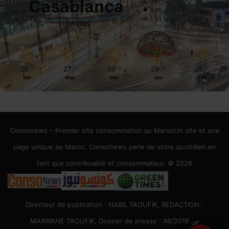
Casablanca
28º - 22º
83%
1.34 km/h
Ciel Clair
28
27
28
29
28
℃
℃
℃
℃
℃
lun
mar
mer
jeu
ven
Consonews – Premier site consommation au MarocUn site et une
page unique au Maroc. Consonews parle de votre quotidien en
tant que contribuable et consommateur. © 2026
Directeur de publication : NABIL TAOUFIK, REDACTION :
MARWANE TAOUFIK, Dossier de presse : 46/2016 ص