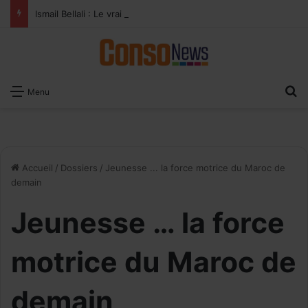
Ismail Bellali : Le vrai défi du paiement digital, c’est l’acceptation chez les commerçants
R
Menu
Accueil
/
Dossiers
/
Jeunesse ... la force motrice du Maroc de
demain
Jeunesse … la force
motrice du Maroc de
demain