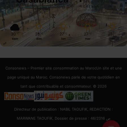
88%
0.48 km/h
Ciel Clair
30
28
27
27
28
℃
℃
℃
℃
℃
sam
dim
lun
mar
mer
Consonews – Premier site consommation au MarocUn site et une
page unique au Maroc. Consonews parle de votre quotidien en
tant que contribuable et consommateur. © 2026
Directeur de publication : NABIL TAOUFIK, REDACTION :
MARWANE TAOUFIK, Dossier de presse : 46/2016 ص