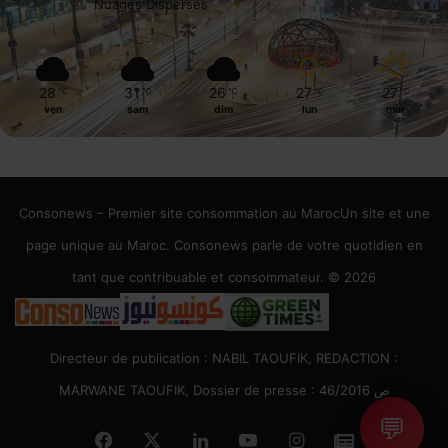
Nuages Dispersés
28
31
26
27
27
℃
℃
℃
℃
℃
ven
sam
dim
lun
mar
Consonews – Premier site consommation au MarocUn site et une
page unique au Maroc. Consonews parle de votre quotidien en
tant que contribuable et consommateur. © 2026
Directeur de publication : NABIL TAOUFIK, REDACTION :
MARWANE TAOUFIK, Dossier de presse : 46/2016 ص
💬
Facebook
X
Linkedin
YouTube
Instagram
Google