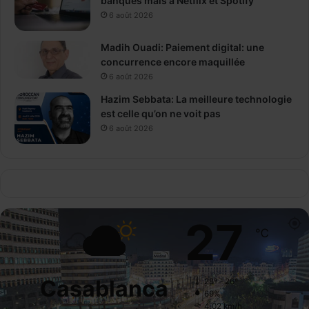
banques mais à Netflix et Spotify
6 août 2026
Madih Ouadi: Paiement digital: une
concurrence encore maquillée
6 août 2026
Hazim Sebbata: La meilleure technologie
est celle qu’on ne voit pas
6 août 2026
27
℃
Casablanca
28º - 26º
69%
4.02 km/h