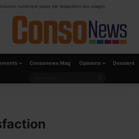
rai défi du paiement digital, c’est l’acceptation chez les commerçants
ements
Consonews Mag
Opinions
Dossiers
Rechercher
sfaction