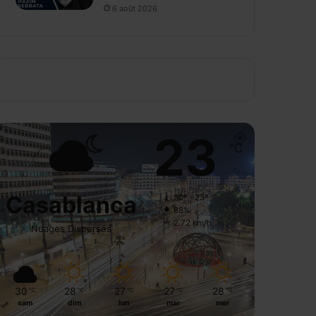
6 août 2026
23
℃
Casablanca
30º - 23º
88%
2.72 km/h
Nuages Dispersés
30
28
27
27
28
℃
℃
℃
℃
℃
sam
dim
lun
mar
mer