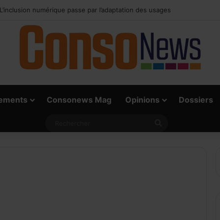
 vrai défi du paiement digital, c’est l’acceptation chez les commerçants
ements
Consonews Mag
Opinions
Dossiers
Rechercher