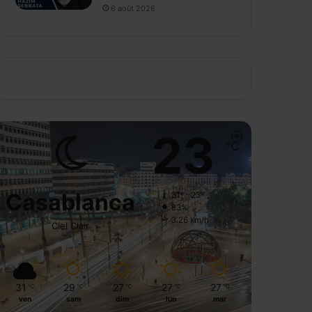
6 août 2026
23
℃
Casablanca
31º - 23º
83%
3.26 km/h
Ciel Clair
31
29
27
27
27
℃
℃
℃
℃
℃
ven
sam
dim
lun
mar