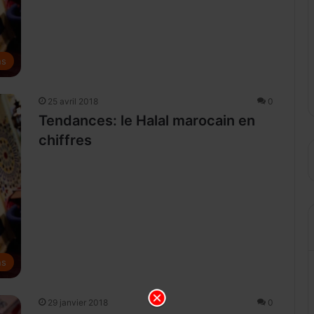
ns
25 avril 2018
0
Tendances: le Halal marocain en
chiffres
ns
29 janvier 2018
0