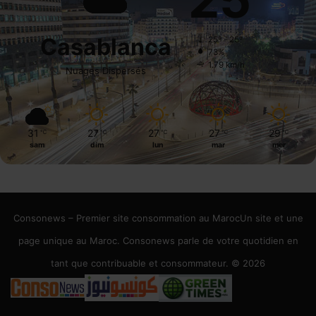
Casablanca
25º - 25º
73%
1.79 km/h
Nuages Dispersés
31
27
27
27
29
℃
℃
℃
℃
℃
sam
dim
lun
mar
mer
Consonews – Premier site consommation au MarocUn site et une
page unique au Maroc. Consonews parle de votre quotidien en
tant que contribuable et consommateur. © 2026