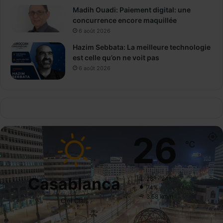
Madih Ouadi: Paiement digital: une
concurrence encore maquillée
6 août 2026
Hazim Sebbata: La meilleure technologie
est celle qu’on ne voit pas
6 août 2026
26
℃
Casablanca
28º - 24º
74%
3.58 km/h
Ciel Clair