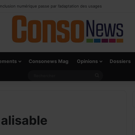
rai défi du paiement digital, c’est l’acceptation chez les commerçants
ements
Consonews Mag
Opinions
Dossiers
Rechercher
alisable