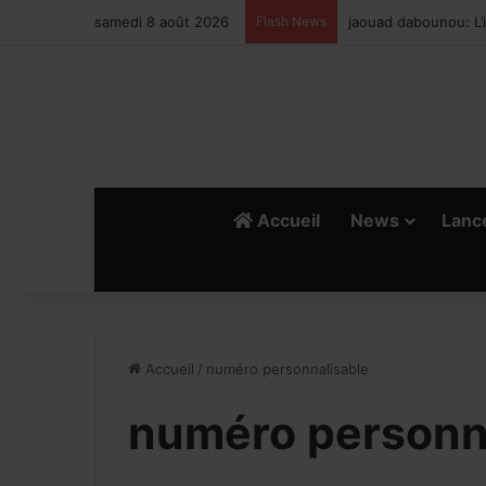
samedi 8 août 2026
Flash News
Ismail Bellali : Le v
Accueil
News
Lanc
Accueil
/
numéro personnalisable
numéro personn