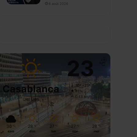
6 août 2026
23
℃
Casablanca
30º - 23º
88%
0.48 km/h
Ciel Clair
30
28
27
27
28
℃
℃
℃
℃
℃
sam
dim
lun
mar
mer