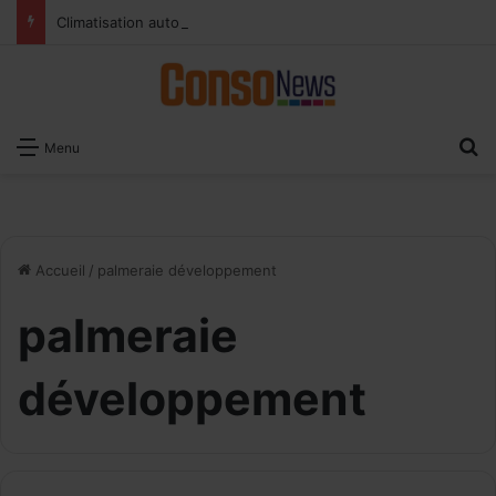
Climatisation automobile : les bons réglages pour rafraîchir l’habitacle sans surconsommer
R
Menu
Accueil
/
palmeraie développement
palmeraie
développement