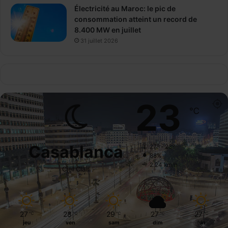
Électricité au Maroc: le pic de
consommation atteint un record de
8.400 MW en juillet
31 juillet 2026
23
℃
Casablanca
27º - 23º
88%
2.24 km/h
Ciel Clair
27
28
29
27
27
℃
℃
℃
℃
℃
jeu
ven
sam
dim
lun