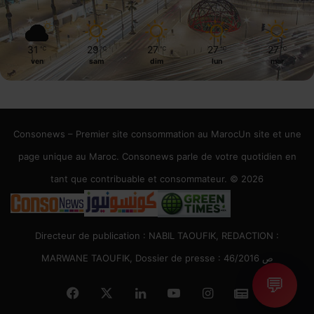
31
29
27
27
27
℃
℃
℃
℃
℃
ven
sam
dim
lun
mar
Consonews – Premier site consommation au MarocUn site et une
page unique au Maroc. Consonews parle de votre quotidien en
tant que contribuable et consommateur. © 2026
Directeur de publication : NABIL TAOUFIK, REDACTION :
MARWANE TAOUFIK, Dossier de presse : 46/2016 ص
💬
Facebook
X
Linkedin
YouTube
Instagram
Google