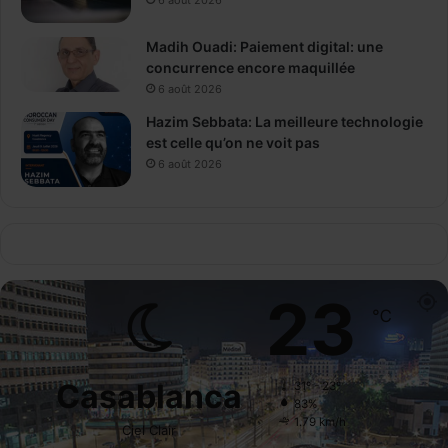
6 août 2026
Madih Ouadi: Paiement digital: une
concurrence encore maquillée
6 août 2026
Hazim Sebbata: La meilleure technologie
est celle qu’on ne voit pas
6 août 2026
23
℃
Casablanca
31º - 23º
83%
1.79 km/h
Ciel Clair