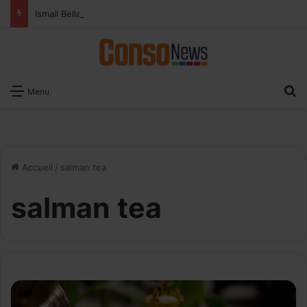
Ismail Bellali : Le vrai défi du paiement digital, c’est l’acceptation chez les commerçants
R
Menu
Accueil
/
salman tea
salman tea