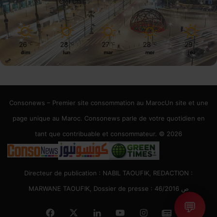
Ciel Clair
26
28
27
28
29
℃
℃
℃
℃
℃
dim
lun
mar
mer
jeu
Consonews – Premier site consommation au MarocUn site et une
page unique au Maroc. Consonews parle de votre quotidien en
tant que contribuable et consommateur. © 2026
Directeur de publication : NABIL TAOUFIK, REDACTION :
MARWANE TAOUFIK, Dossier de presse : 46/2016 ص
💬
Facebook
X
Linkedin
YouTube
Instagram
Google