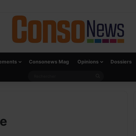
i: Accompagnement, innovation et SoftPOS, le trio gagnant de Dama
ements
Consonews Mag
Opinions
Dossiers
Rechercher
re