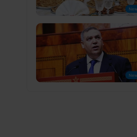
New
New