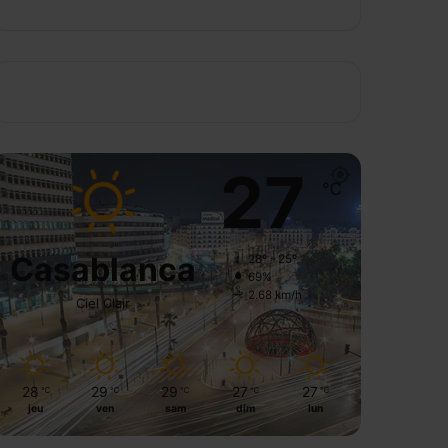
27
℃
Casablanca
28º - 25º
69%
2.68 km/h
Ciel Clair
28
29
29
27
27
℃
℃
℃
℃
℃
jeu
ven
sam
dim
lun