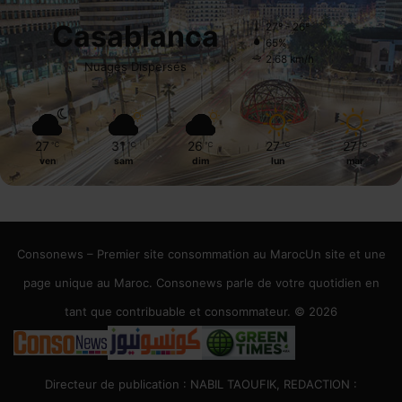
Casablanca
27º - 26º
65%
2.68 km/h
Nuages Dispersés
27
31
26
27
27
℃
℃
℃
℃
℃
ven
sam
dim
lun
mar
Consonews – Premier site consommation au MarocUn site et une
page unique au Maroc. Consonews parle de votre quotidien en
tant que contribuable et consommateur. © 2026
Directeur de publication : NABIL TAOUFIK, REDACTION :