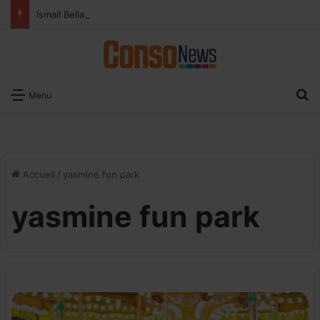
Ismail Bellali : Le vrai défi du paiement digital, c’est l’acceptation chez les commerçants
R
Menu
Accueil
/
yasmine fun park
yasmine fun park