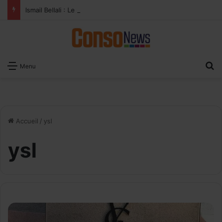
Ismail Bellali : Le vrai défi du paiement digital, c’est l’acceptation chez les commerçants
R
Menu
Accueil
/
ysl
ysl