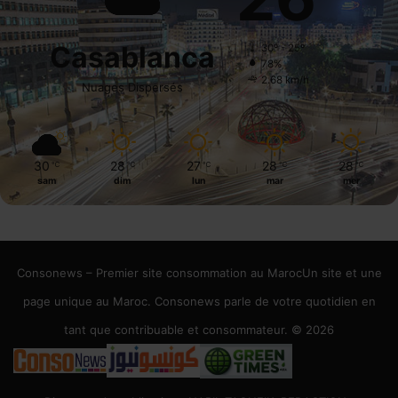
Casablanca
30º - 25º
78%
2.68 km/h
Nuages Dispersés
30
28
27
28
28
℃
℃
℃
℃
℃
sam
dim
lun
mar
mer
Consonews – Premier site consommation au MarocUn site et une
page unique au Maroc. Consonews parle de votre quotidien en
tant que contribuable et consommateur. © 2026