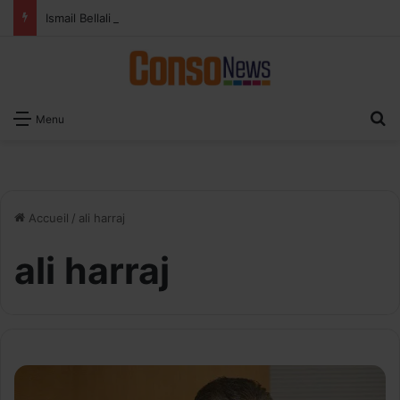
Ismail Bellali : Le vrai défi du paiement digital, c’est l’acceptation chez les commerçants
R
Menu
Accueil
/
ali harraj
ali harraj