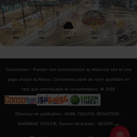
1.34 km/h
Nuages Dispersés
29
27
27
28
29
℃
℃
℃
℃
℃
dim
lun
mar
mer
jeu
Consonews – Premier site consommation au MarocUn site et une
page unique au Maroc. Consonews parle de votre quotidien en
tant que contribuable et consommateur. © 2026
Directeur de publication : NABIL TAOUFIK, REDACTION :
MARWANE TAOUFIK, Dossier de presse : 46/2016 ص
💬