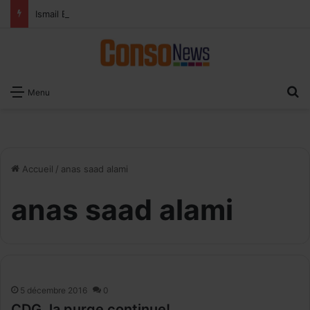
Ismail Bellali : Le vrai défi du paiement digital, c’est l’acceptation chez les commerçants
R
Menu
Accueil
/
anas saad alami
anas saad alami
5 décembre 2016
0
CDG, la purge continue!