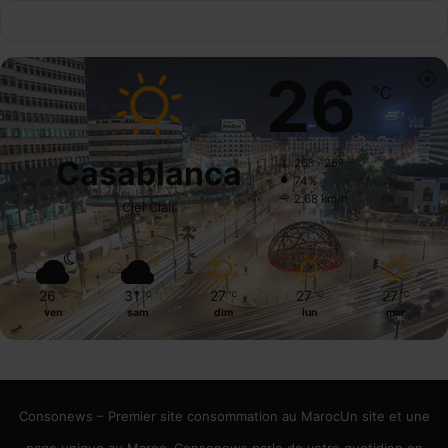
26
℃
Casablanca
26º - 25º
74%
2.68 km/h
Ciel Clair
26
31
27
27
27
℃
℃
℃
℃
℃
ven
sam
dim
lun
mar
Consonews – Premier site consommation au MarocUn site et une
page unique au Maroc. Consonews parle de votre quotidien en