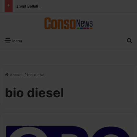
Ismail Bellali : Le vrai défi du paiement digital, c’est l’acceptation chez les commerçants
R
Menu
Accueil
/
bio diesel
bio diesel