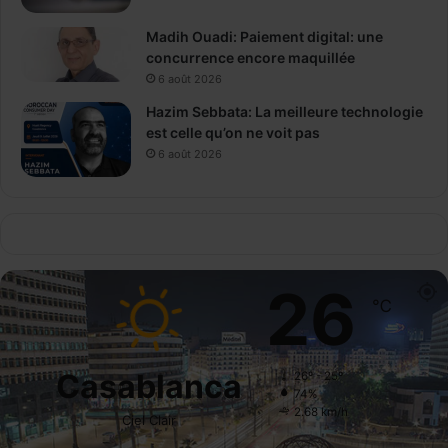
Madih Ouadi: Paiement digital: une
concurrence encore maquillée
6 août 2026
Hazim Sebbata: La meilleure technologie
est celle qu’on ne voit pas
6 août 2026
26
℃
Casablanca
26º - 25º
74%
2.68 km/h
Ciel Clair