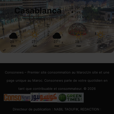
Casablanca
29º - 24º
74%
2.24 km/h
Nuages Dispersés
29
27
27
28
29
℃
℃
℃
℃
℃
dim
lun
mar
mer
jeu
Consonews – Premier site consommation au MarocUn site et une
page unique au Maroc. Consonews parle de votre quotidien en
tant que contribuable et consommateur. © 2026
Directeur de publication : NABIL TAOUFIK, REDACTION :