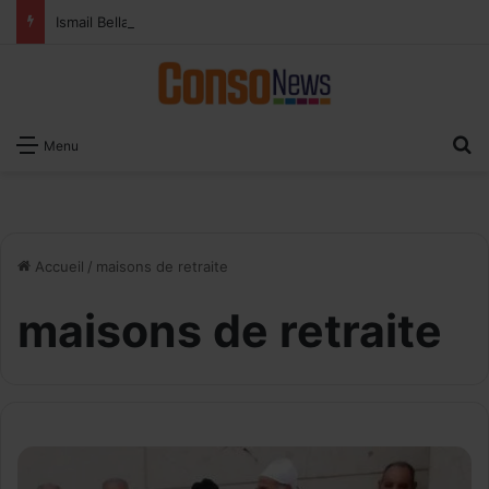
Ismail Bellali : Le vrai défi du paiement digital, c’est l’acceptation chez les commerçants
R
Menu
Accueil
/
maisons de retraite
maisons de retraite