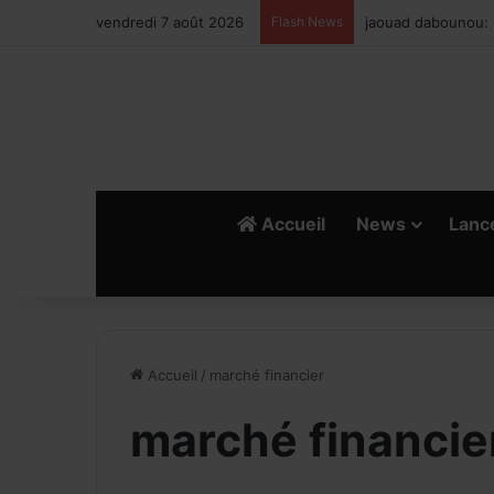
vendredi 7 août 2026
Flash News
Ismail Bellali : Le
Accueil
News
Lanc
Accueil
/
marché financier
marché financie