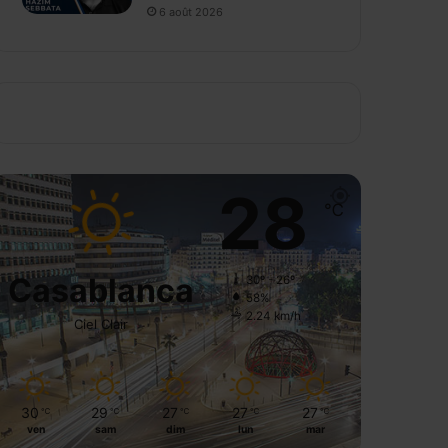
6 août 2026
28
℃
Casablanca
30º - 26º
58%
2.24 km/h
Ciel Clair
30
29
27
27
27
℃
℃
℃
℃
℃
ven
sam
dim
lun
mar