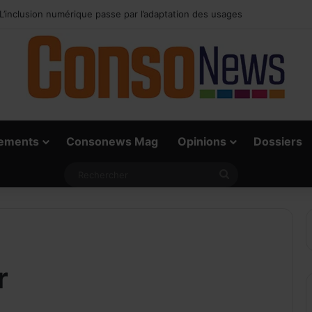
 vrai défi du paiement digital, c’est l’acceptation chez les commerçants
ements
Consonews Mag
Opinions
Dossiers
Rechercher
r