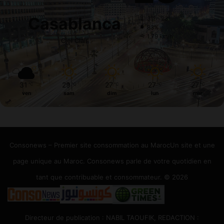
Casablanca
31º - 23º
83%
1.79 km/h
Ciel Clair
31
29
27
27
27
℃
℃
℃
℃
℃
ven
sam
dim
lun
mar
Consonews – Premier site consommation au MarocUn site et une
page unique au Maroc. Consonews parle de votre quotidien en
tant que contribuable et consommateur. © 2026
Directeur de publication : NABIL TAOUFIK, REDACTION :