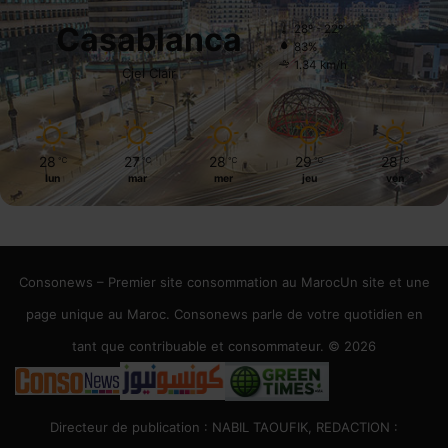
Casablanca
28º - 22º
83%
1.34 km/h
Ciel Clair
28
27
28
29
28
℃
℃
℃
℃
℃
lun
mar
mer
jeu
ven
Consonews – Premier site consommation au MarocUn site et une
page unique au Maroc. Consonews parle de votre quotidien en
tant que contribuable et consommateur. © 2026
Directeur de publication : NABIL TAOUFIK, REDACTION :