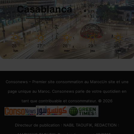
Casablanca
28º - 22º
83%
1.34 km/h
Ciel Clair
28
27
28
29
28
℃
℃
℃
℃
℃
lun
mar
mer
jeu
ven
Consonews – Premier site consommation au MarocUn site et une
page unique au Maroc. Consonews parle de votre quotidien en
tant que contribuable et consommateur. © 2026
Directeur de publication : NABIL TAOUFIK, REDACTION :