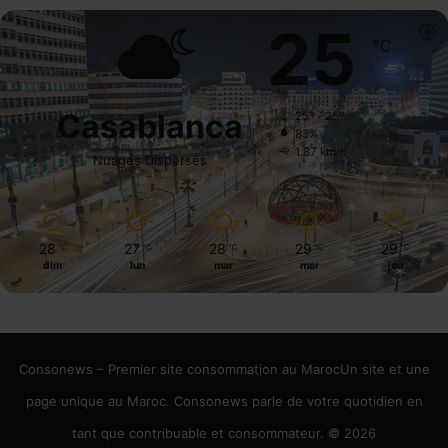
25
℃
Casablanca
25º - 25º
83%
1.37 km/h
Nuages Dispersés
28
27
28
29
29
℃
℃
℃
℃
℃
dim
lun
mar
mer
jeu
Consonews – Premier site consommation au MarocUn site et une
page unique au Maroc. Consonews parle de votre quotidien en
tant que contribuable et consommateur. © 2026