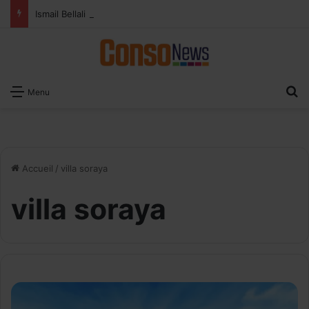
Ismail Bellali : Le vrai défi du paiement digital, c’est l’acceptation chez les commerçants
R
Menu
Accueil
/
villa soraya
villa soraya