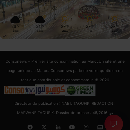
Ciel Clair
26
31
27
27
27
℃
℃
℃
℃
℃
ven
sam
dim
lun
mar
Consonews – Premier site consommation au MarocUn site et une
page unique au Maroc. Consonews parle de votre quotidien en
tant que contribuable et consommateur. © 2026
Directeur de publication : NABIL TAOUFIK, REDACTION :
MARWANE TAOUFIK, Dossier de presse : 46/2016 ص
💬
Facebook
X
Linkedin
YouTube
Instagram
Google