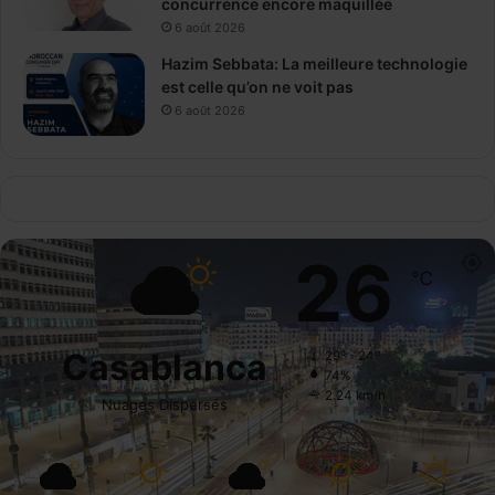
concurrence encore maquillée
6 août 2026
Hazim Sebbata: La meilleure technologie
est celle qu’on ne voit pas
6 août 2026
26
℃
Casablanca
29º - 24º
74%
2.24 km/h
Nuages Dispersés