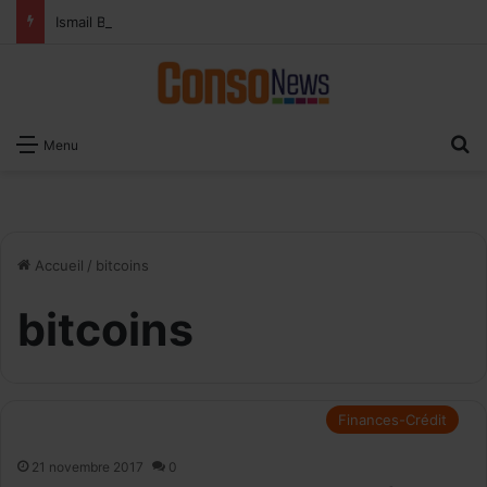
Ismail Bellali : Le vrai défi du paiement digital, c’est l’acceptation chez les commerçants
R
Menu
Accueil
/
bitcoins
bitcoins
Finances-Crédit
21 novembre 2017
0