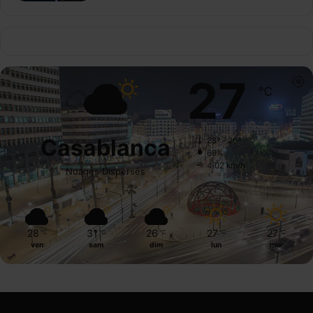
27
℃
Casablanca
28º - 26º
69%
4.02 km/h
Nuages Dispersés
28
31
26
27
27
℃
℃
℃
℃
℃
ven
sam
dim
lun
mar