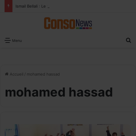
Ismail Bellali : Le vrai défi du paiement digital, c’est l’acceptation chez les commerçants
R
Menu
Accueil
/
mohamed hassad
mohamed hassad