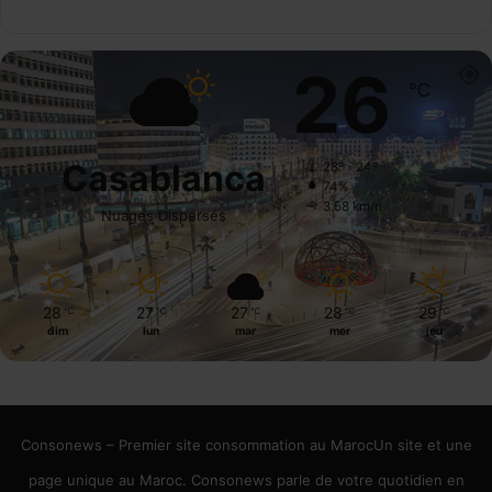
26
℃
Casablanca
28º - 24º
74%
3.58 km/h
Nuages Dispersés
28
27
27
28
29
℃
℃
℃
℃
℃
dim
lun
mar
mer
jeu
Consonews – Premier site consommation au MarocUn site et une
page unique au Maroc. Consonews parle de votre quotidien en