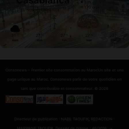
Casablanca
83%
1.79 km/h
Nuages Dispersés
31
27
27
27
29
℃
℃
℃
℃
℃
sam
dim
lun
mar
mer
Consonews – Premier site consommation au MarocUn site et une
page unique au Maroc. Consonews parle de votre quotidien en
tant que contribuable et consommateur. © 2026
Directeur de publication : NABIL TAOUFIK, REDACTION :
MARWANE TAOUFIK, Dossier de presse : 46/2016 ص