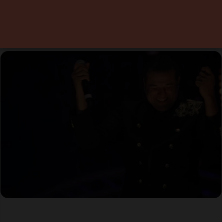
single « Teslem Li Yalghali »
19 juin 2023
0
2 minutes de lecture