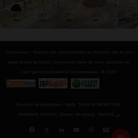
31
29
27
27
27
℃
℃
℃
℃
℃
ven
sam
dim
lun
mar
Consonews – Premier site consommation au MarocUn site et une
page unique au Maroc. Consonews parle de votre quotidien en
tant que contribuable et consommateur. © 2026
Directeur de publication : NABIL TAOUFIK, REDACTION :
MARWANE TAOUFIK, Dossier de presse : 46/2016 ص
Facebook
X
Linkedin
YouTube
Instagram
Google