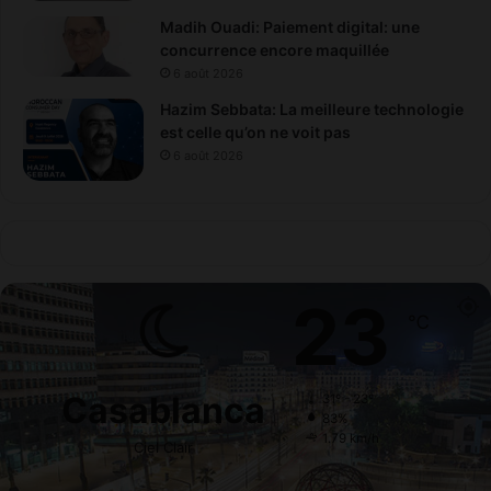
Madih Ouadi: Paiement digital: une
concurrence encore maquillée
6 août 2026
Hazim Sebbata: La meilleure technologie
est celle qu’on ne voit pas
6 août 2026
23
℃
Casablanca
31º - 23º
83%
1.79 km/h
Ciel Clair