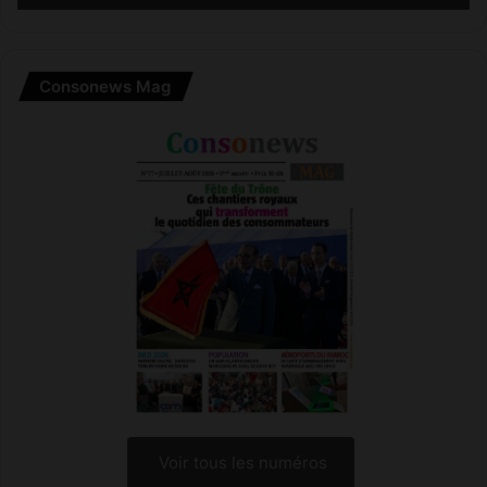
s
s
t
r
Consonews Mag
a
t
é
g
i
q
u
e
s
Voir tous les numéros