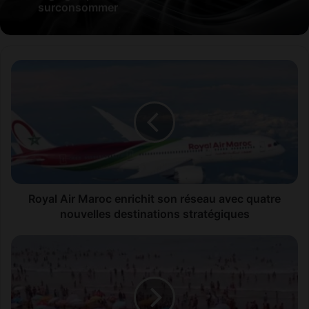
surconsommer
R
o
y
a
l
A
i
r
M
a
Royal Air Maroc enrichit son réseau avec quatre
r
nouvelles destinations stratégiques
o
c
P
e
l
n
a
r
g
i
e