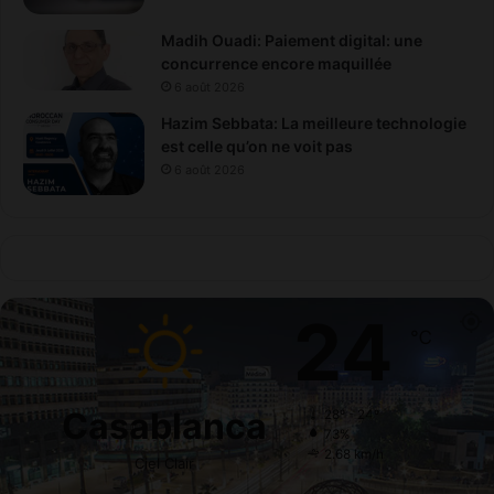
Madih Ouadi: Paiement digital: une
concurrence encore maquillée
6 août 2026
Hazim Sebbata: La meilleure technologie
est celle qu’on ne voit pas
6 août 2026
24
℃
Casablanca
28º - 24º
73%
2.68 km/h
Ciel Clair