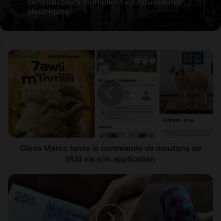
constructeurs multiplient les nouveautés
électriques
Glovo
Maroc
lance
la
commande
de
moutons
de
l’Aïd
via
Glovo Maroc lance la commande de moutons de
son
l’Aïd via son application
application
Aides
sociales
directes
:
le