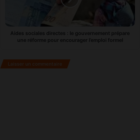
gouvernement
prépare
une
réforme
pour
Aides sociales directes : le gouvernement prépare
encourager
une réforme pour encourager l’emploi formel
l’emploi
formel
Laisser un commentaire