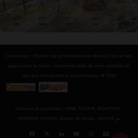
28
27
27
29
28
℃
℃
℃
℃
℃
lun
mar
mer
jeu
ven
Consonews – Premier site consommation au MarocUn site et une
page unique au Maroc. Consonews parle de votre quotidien en
tant que contribuable et consommateur. © 2026
Directeur de publication : NABIL TAOUFIK, REDACTION :
MARWANE TAOUFIK, Dossier de presse : 46/2016 ص
Facebook
X
Linkedin
YouTube
Instagram
Google