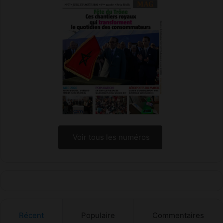
i
m
n
e
e
n
t
Voir tous les numéros
Récent
Populaire
Commentaires