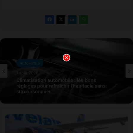
Auto-Moto
1 août 2026
Climatisation automobile : les bons
réglages pour rafraîchir l’habitacle sans
surconsommer
N
o
u