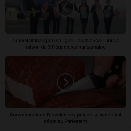
v
e
l
a
i
r
i
Nouvelair inaugure sa ligne Casablanca-Tunis à
n
raison de 3 fréquences par semaine
a
u
C
g
o
u
n
r
s
e
o
s
m
a
m
l
a
i
t
g
i
Consommation: l'envolée des prix de la viande fait
n
o
débat au Parlement
e
n