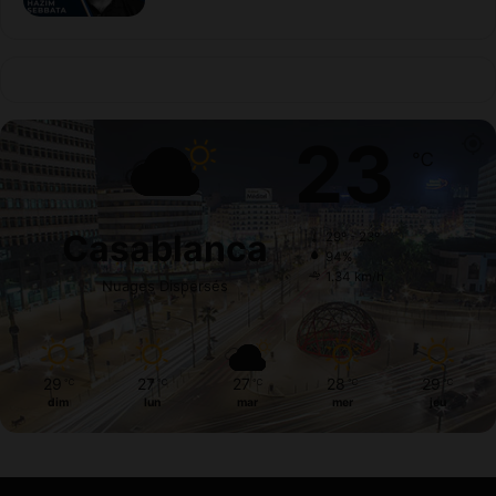
23
℃
Casablanca
29º - 23º
94%
1.34 km/h
Nuages Dispersés
29
27
27
28
29
℃
℃
℃
℃
℃
dim
lun
mar
mer
jeu